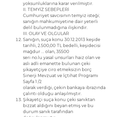
yoksunluklarına karar verilmiştir.
II. TEMYİZ SEBEPLERİ
Cumhuriyet savcısının temyiz isteği;
sanığın mahkumiyetine dair yeterli
delil bulunmadığına ilişkindir.
III. OLAY VE OLGULAR
Sanığın, suça konu 30.12.2013 keşide
tarihli, 2.500,00 TL bedelli, keşidecisi
mağdur … olan, 35500
seri no.lu yasal unsurları haiz olan ve
aslı adli emanette bulunan çeki
şikayetçiye ciro etmeksizin borç
Sinerji Mevzuat ve İçtihat Programı
Sayfa 1 /2
olarak verdiği, çekin bankaya ibrazında
çalıntı olduğu anlaşılmıştır.
Şikayetçi suça konu çeki sanıktan
bizzat aldığını beyan etmiş ve bu
durum sanık tarafından