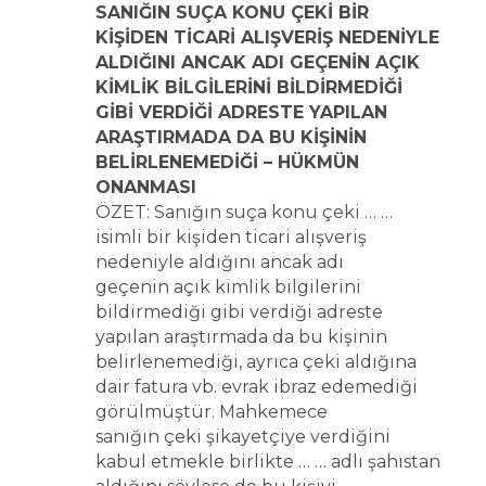
SANIĞIN SUÇA KONU ÇEKİ BİR
KİŞİDEN TİCARİ ALIŞVERİŞ NEDENİYLE
ALDIĞINI ANCAK ADI GEÇENİN AÇIK
KİMLİK BİLGİLERİNİ BİLDİRMEDİĞİ
GİBİ VERDİĞİ ADRESTE YAPILAN
ARAŞTIRMADA DA BU KİŞİNİN
BELİRLENEMEDİĞİ – HÜKMÜN
ONANMASI
ÖZET: Sanığın suça konu çeki … …
isimli bir kişiden ticari alışveriş
nedeniyle aldığını ancak adı
geçenin açık kimlik bilgilerini
bildirmediği gibi verdiği adreste
yapılan araştırmada da bu kişinin
belirlenemediği, ayrıca çeki aldığına
dair fatura vb. evrak ibraz edemediği
görülmüştür. Mahkemece
sanığın çeki şikayetçiye verdiğini
kabul etmekle birlikte … … adlı şahıstan