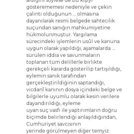
aldığını söylese de bu kişiyi
gösterememesi nedeniyle ve çekin
çalıntı olduğunun … olmasına
dayanılarak resmi belgede sahtecilik
suçundan sanığın mahkumiyetine
hükmolunmuştur. Yargılama
sürecindeki işlemlerin usûl ve kanuna
uygun olarak yapıldığı, aşamalarda …
sürülen iddia ve savunmaların
toplanan tüm delillerle birlikte
gerekçeli kararda gösterilip tartışıldığı,
eylemin sanık tarafından
gerçekleştirildiğinin saptandığı,
vicdanî kanının dosya içindeki belge ve
bilgilerle uyumlu olarak kesin verilere
dayandırıldığı, eyleme
uyan suç vasfı ile yaptırımların doğru
biçimde belirlendiği anlaşıldığından,
Cumhuriyet savcısının
yerinde görülmeyen diğer temyiz