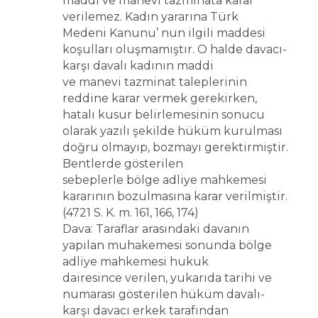
maddi ve manevi tazminata karar
verilemez. Kadın yararına Türk
Medeni Kanunu’ nun ilgili maddesi
koşulları oluşmamıştır. O halde davacı-
karşı davalı kadının maddi
ve manevi tazminat taleplerinin
reddine karar vermek gerekirken,
hatalı kusur belirlemesinin sonucu
olarak yazılı şekilde hüküm kurulması
doğru olmayıp, bozmayı gerektirmiştir.
Bentlerde gösterilen
sebeplerle bölge adliye mahkemesi
kararının bozulmasına karar verilmiştir.
(4721 S. K. m. 161, 166, 174)
Dava: Taraflar arasındaki davanın
yapılan muhakemesi sonunda bölge
adliye mahkemesi hukuk
dairesince verilen, yukarıda tarihi ve
numarası gösterilen hüküm davalı-
karşı davacı erkek tarafından