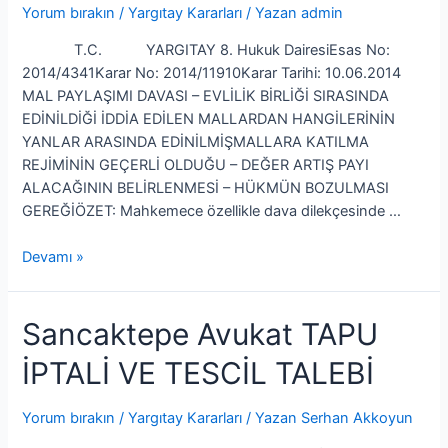
Yorum bırakın
/
Yargıtay Kararları
/ Yazan
admin
T.C. YARGITAY 8. Hukuk DairesiEsas No:
2014/4341Karar No: 2014/11910Karar Tarihi: 10.06.2014
MAL PAYLAŞIMI DAVASI – EVLİLİK BİRLİĞİ SIRASINDA
EDİNİLDİĞİ İDDİA EDİLEN MALLARDAN HANGİLERİNİN
YANLAR ARASINDA EDİNİLMİŞMALLARA KATILMA
REJİMİNİN GEÇERLİ OLDUĞU – DEĞER ARTIŞ PAYI
ALACAĞININ BELİRLENMESİ – HÜKMÜN BOZULMASI
GEREĞİÖZET: Mahkemece özellikle dava dilekçesinde …
Devamı »
Sancaktepe Avukat TAPU
İPTALİ VE TESCİL TALEBİ
Yorum bırakın
/
Yargıtay Kararları
/ Yazan
Serhan Akkoyun